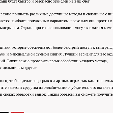
ыш будет быстро и безопасно зачислен на ваш счет.
о важно понимать различные доступные методы и связанные с н
яются наиболее популярным вариантом, поскольку они просты в
ыигрышам. Однако при их использовании могут взиматься коми
ельки, которые обеспечивают более быстрый доступ к выигрышу
ами и максимальной суммой снятия. Лучший вариант для вас буд
ний. Также важно проверить время обработки каждого метода,
с дольше, чем другие.
ого, чтобы сделать перерыв в азартных играх, так как это помож
ите вывести средства из онлайн-казино, убедитесь, что вы знает
 сроках обработки заявок. Таким образом, вы сможете получить