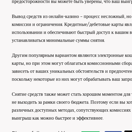
предосторожности вы можете быть уверены, что ваш выигр
Вывод средств из онлайн-казино – процесс несложный, н
комиссии и ограничения. Кредитные/дебетовые карты явл
использовании и обеспечивают быстрый доступ к вашим в
устанавливаться минимальные суммы снятия.
Другим популярным вариантом являются электронные кош
карты, но при этом могут облагаться комиссионными сбор
зависеть от ваших уникальных обстоятельств и предпочте
поскольку некоторые из них могут обрабатывать ваш запро
Снятие средств также может стать хорошим моментом для т
не выходить за рамки своего бюджета. Поэтому если вы хот
различных доступных методах, сопутствующих комиссиях и
выигрыш как можно быстрее и эффективнее.