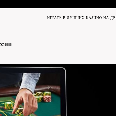
ИГРАТЬ В ЛУЧШИХ КАЗИНО НА Д
ссии