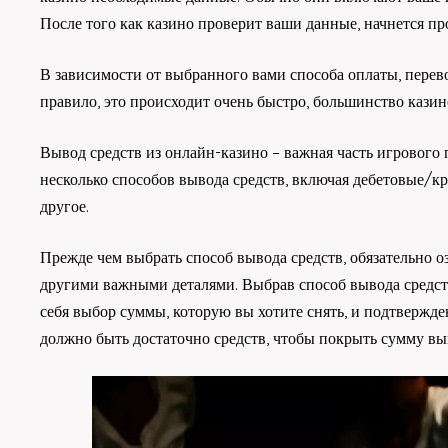
После того как казино проверит ваши данные, начнется пр
В зависимости от выбранного вами способа оплаты, перевод
правило, это происходит очень быстро, большинство казино
Вывод средств из онлайн-казино – важная часть игрового п
несколько способов вывода средств, включая дебетовые/к
другое.
Прежде чем выбрать способ вывода средств, обязательно 
другими важными деталями. Выбрав способ вывода средств
себя выбор суммы, которую вы хотите снять, и подтвержде
должно быть достаточно средств, чтобы покрыть сумму вы