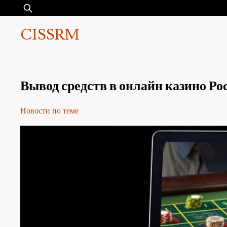
Skip
Найти:
to
CISSRM
content
Вывод средств в онлайн казино Ро
Новости по теме