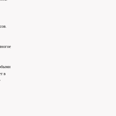
сов.
многое
любыми
т в
у