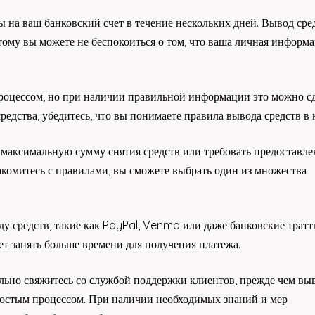
 на ваш банковский счет в течение нескольких дней. Вывод сре
тому вы можете не беспокоиться о том, что ваша личная информ
роцессом, но при наличии правильной информации это можно с
едства, убедитесь, что вы понимаете правила вывода средств в 
максимальную сумму снятия средств или требовать предоставле
акомитесь с правилами, вы сможете выбрать один из множества
у средств, такие как PayPal, Venmo или даже банковские тратт
ет занять больше времени для получения платежа.
тельно свяжитесь со службой поддержки клиентов, прежде чем вы
простым процессом. При наличии необходимых знаний и мер