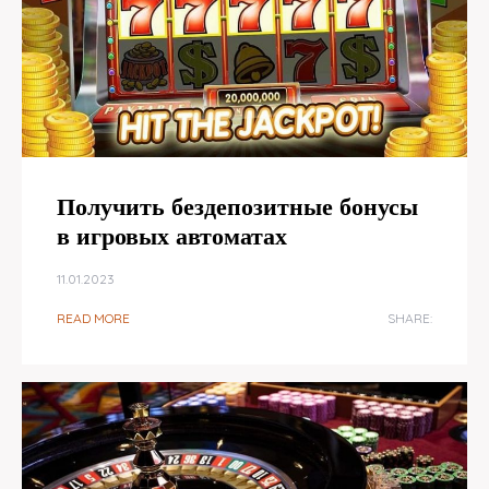
Получить бездепозитные бонусы
в игровых автоматах
11.01.2023
READ MORE
SHARE: