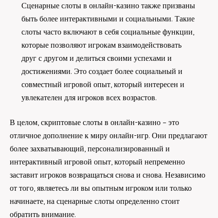
Сценарные слоты в онлайн-казино также призваны
быть более интерактивными и социальными. Такие
слоты часто включают в себя социальные функции,
которые позволяют игрокам взаимодействовать
друг с другом и делиться своими успехами и
достижениями. Это создает более социальный и
совместный игровой опыт, который интересен и
увлекателен для игроков всех возрастов.
В целом, скриптовые слоты в онлайн-казино – это
отличное дополнение к миру онлайн-игр. Они предлагают
более захватывающий, персонализированный и
интерактивный игровой опыт, который непременно
заставит игроков возвращаться снова и снова. Независимо
от того, являетесь ли вы опытным игроком или только
начинаете, на сценарные слоты определенно стоит
обратить внимание.